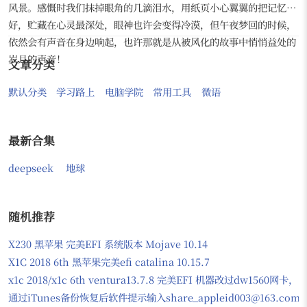
风景。感慨时我们抹掉眼角的几滴泪水，用纸页小心翼翼的把记忆包
好，贮藏在心灵最深处，眼神也许会变得冷漠，但午夜梦回的时候，
依然会有声音在身边响起，也许那就是从被风化的故事中悄悄益处的
岁月的声音！
文章分类
默认分类
学习路上
电脑学院
常用工具
微语
最新合集
deepseek
地球
随机推荐
X230 黑苹果 完美EFI 系统版本 Mojave 10.14
X1C 2018 6th 黑苹果完美efi catalina 10.15.7
x1c 2018/x1c 6th ventura13.7.8 完美EFI 机器改过dw156
通过iTunes备份恢复后软件提示输入share_appleid003@163.com