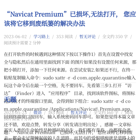
“Navicat Premium”已损坏,无法打开， 您应
该将它移到废纸篓的解决办法
2023-06-02
/
学习路上
/
353 阅读
/
暂无评论
/
全文约 350 字
/
阅读预计需要 2 分钟
在打开软件的时候遇到这种情况下按以下操作1）首先在设置中找安
全与隐私然后在通用里面找到下面 的图片如果没有设置任何来源，那
把小锁打开，添加一下任何来源。在尝试安装2.如果还不行，在终端
粘贴复制输入命令：sudo xattr -r -d com.apple.quarantine输入
玩这个命令后在敲一个空格，先不要回车。先看第三步3.打开 “访
达”（Finder）进入 “应用程序” 目录，找到该软件图标，将图标
无题
拖到刚才的终端窗口里面，会得到如下组合：sudo xattr -r -d co
m.apple.quarantine /Applications/Navicat\ Premium.app，
2023-05-23
/
微语
/
185 阅读
/
暂无评论
/
全文约 160 字
/
阅读
回到终端窗口按回车，输入系统密码回车即可。如果您觉得本篇文章
预计需要 1 分钟
还不错，欢迎点赞，转发分享（转发请注明出处），感谢~~文章标
其实人类的生命始终是种循环的共生，我们都有青春，也都将会老
题：“Navicat Premium”已损坏,无法打开， 您应该将它移到废
去，都会走过荆棘起伏的人生道路，而其中的爱恨嗔痴就是道路上的
纸篓的解决办法文章链接：https://www.dianjilingqu.com/5596