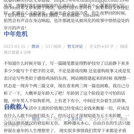
风景。感慨时我们抹掉眼角的几滴泪水，用纸页小心翼翼的把记忆包
00.html本文章来源于网络，版权归原作者所有，如果本站文章侵犯
好，贮藏在心灵最深处，眼神也许会变得冷漠，但午夜梦回的时候，
了您的权益，请联系我们删除，联系邮箱：saisai#e
依然会有声音在身边响起，也许那就是从被风化的故事中悄悄益处的
岁月的声音！
中年危机
2023-03-15
/
微语
/
557 阅读
/
暂无评论
/
全文约 630 字
/
阅读
预计需要 4 分钟
不知道什么时候开始了，写一篇随笔都显得黔驴技穷了以前静下来多
多少少能写个千把字的文章，不论是游戏攻略 还是虚构故事又或是发
表讨论写些类似于感悟鸡汤的东西。网站刚搭建起来的时候 我理想的
状态是一周弄个两三篇文章，现在看来两三周一篇也困难。我自己分
析了一下，大概率是年龄大了吧！年龄到了这个阶段是个可怕的话
题，中年男人不如狗系列，上有老下有小，中间还夹杂着生活琐事，
自救救人
工作压力！生活中主流的价值观已经变成已金钱来衡量一切，应该没
有什么人敢不向他们低头了。经历过后才深刻知道为五斗米折腰，一
2023-03-03
/
微语
/
767 阅读
/
2 条评论
/
全文约 330 字
/
阅读
分钱压倒英雄汉的窘迫和无奈。 那种遵从本心，自由自在的生活只能
预计需要 2 分钟
停留在童年的人生理想里了。 现实很多事情我们贯穿下来都是矛盾