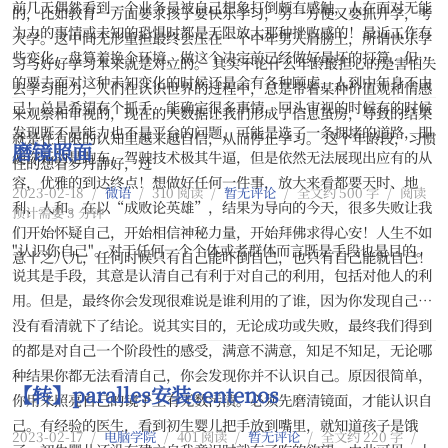
前几天偶然看到一个业务员被自己想象打倒颇有感触，人在面对无能
的，比如教育一方面要求孩子要快乐学习，另一方便又要抓升学，考
为力的事情或未知的恐惧时都是无限放大那种挫败感的！最近工作有
大学。这中间无形重担最终会压在一个中年男人肩膀上，所谓快乐学
些变化，盘算着换个环境，做这个决定前已经做好最坏的打算，但真
习与好好学习本来就是对立的。 其实不论什么年龄最担心的是害怕失
的要去面对这种未知变化的时候还是会有各种顾虑，人到中年身不由
去学习能力，人们在认识世界的过程中，总是带着某种价值观和情感
己！总是希望有个抓手，能确定很多事情，回头审视的时候有的时候
来观察和审视的，现在的大数据让我们形成了信息茧房，导致的结果
发现既不是能力也不是平台的问题，可能是选了一条拥堵的道路，即
就是在有限的认知里越来越自信，从而停止学习。 这个年龄段，习惯
磨镜照面
使你开的是跑车，驾驶技术极其牛逼，但是依然无法展现出应有的从
性的想着岁月静好，过
容，优雅的到达终点！想做好任何一件事，放大来看都要天时、地
2023-02-18
/
微语
/
310 阅读
/
暂无评论
/
全文约 500 字
/
阅读
利、人和。在以“成败论英雄”，结果为导向的今天，很多失败让我
预计需要 3 分钟
们开始怀疑自己，开始相信神秘力量，开始拜佛求得心安！人生不如
"认识你自己"。对于任何一个个体或者群体而言既是手段也是目的。
意十之八九，任何时候只有自己能吓倒自己，也只有自己能就自己！
说其是手段，其意是认清自己有利于对自己的利用，包括对他人的利
用。但是，最终你会发现很难说是谁利用的了谁，因为你发现自己并
没有看清就下了结论。说其实目的，无论成功或失败，最终我们得到
的都是对自己一个阶段性的感受，满意不满意，知足不知足，无论哪
种结果你都无法看清自己，你会发现你并不认识自己。原因很简单，
【转】paralles安装centenos
你用来照亮自己的镜子上有无数污渍。必须先磨清镜面，才能认识自
己。有经验的医生，看到初生婴儿把手放到嘴里，就知道孩子是饿
2023-02-17
/
电脑学院
/
401 阅读
/
暂无评论
/
全文约 220 字
/