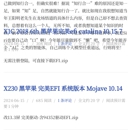
己做到知行合一，但确实很难！据说“知行合一”难的原因还是知不
足，如果“知”足，自然就能知行合一了。就比如现在我很想知道当
年王阳明老先生在龙场悟道的具体什么内容，但是自己却不想去查资
料，总想着有这么一个人，无所不知，或者我想知道某个知识的时
X1C 2018 6th 黑苹果完美efi catalina 10.15.7
候，脑子里会自动有结果，有内容。可是显示中哪有这种事，就是Si
ri也要自己动“口”啊！今年能尽量做到不“懒”吧，希望今年能弄
2024-06-15
/
/
308 阅读
/
1 条评论
/
全文约 20 字
/
阅读预计需
个“AI”之类的智能体，自己训练个大模型任重道远，行则将至！
要 1 分钟
无需注册登陆，可直接下载EFI.zip
X230 黑苹果 完美EFI 系统版本 Mojave 10.14
2024-06-15
/
/
685 阅读
/
1 条评论
/
全文约 20 字
/
阅读预计需
要 1 分钟
改13.3屏 完美驱动-含94352驱动EFI.zip