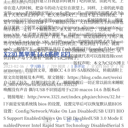
了。初生婴儿还没有建立自我意识时就有了吃的欲望，由此可见，上
阅读预计需要 2 分钟
帝在造人的时候，把奋斗的动力定位在欲望上。同样，上帝的此举造
安装centos系统镜像安装ifconfig把paralles的网络连接模式改为h
成了人类无休止的争斗，把人类引向灭亡。但这不是上帝的初衷，于
ost-only运行ifconfig连接centos安装centos系统镜像网上一搜就
是乎万能的上帝给我留下一个解脱的方法！大自然阴阳互生的规律也
有这里放一个阿里云的镜像http://mirrors.aliyun.com/centos/7/
明示我们一定有一个解脱办法。圣人说"认识你自己"，这就是一个很
isos/x86_64/若想下载服务器版本，选择mini即可安装ifconfigyu
好的办法。如何认识自己？首先，抓住机会，欲望造就的生与死、成
m install net-tools.x86_641把paralles的网络连接模式改为host-
功与失败的过程就是一个认识自己的机会，要达到这个目的，就需
only一般情况下，虚拟默认开启了ssh通道运行ifconfig在Mac的终
要"一面镜子，还需要自己把镜子上的污渍磨掉，就能照见自己、认
X230 黑苹果 14.6系统 EFI
端上ping一下这里划线的地址，ping的通就代表可以连接连接cent
识自我"。每个人都有一面属于自己的镜子。
os————————————————版权声明：本文为CSDN博主「
2023-02-16
/
学习路上
/
719 阅读
/
1 条评论
/
全文约 160 字
/
阅
armener」的原创文章，遵循CC 4.0 BY-SA版权协议，转载请附上
读预计需要 1 分钟
原文出处链接及本声明。原文链接：https://blog.csdn.net/weixi
自己用了好久，经测比较完美了，睡眠唤醒后一切正常以前出来睡眠
n_38019699/article/details/107351523
唤醒没有声音 偶尔USB不识别适用于x230 macos 14.6 各版本efi
，链接地址：http://www.3321.net/index.php/archives/32.htm
l下面是安装系统钱 bios 的设置，设置完毕后可以恢复默认值BIOS
设置：Config/Network/Wake On Lan DisabledUSB UEFI BIO
S Support EnabledAlways On USB DisabledUSB 3.0 Mode E
1
2
后一页 »
nabledPower Intel Rapid Start Technology DisabledSerial S